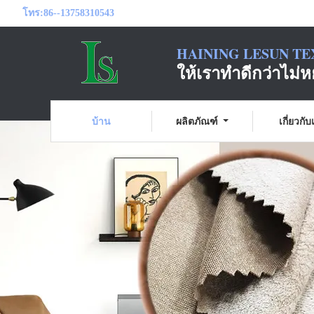
โทร:
86--13758310543
HAINING LESUN TE
ให้เราทำดีกว่าไม่ห
บ้าน
ผลิตภัณฑ์
เกี่ยวกั