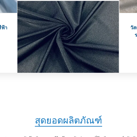
ีฟ้า
วั
ร
สุดยอดผลิตภัณฑ์