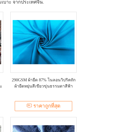
หุ้มเบาะ จากประเทศจีน.
290GSM ผ้ายืด 87% ไนลอนวิปริตถัก
น
ผ้ายืดหยุ่นสีเขียวขุ่นธรรมดาสีฟ้า
ราคาถูกที่สุด