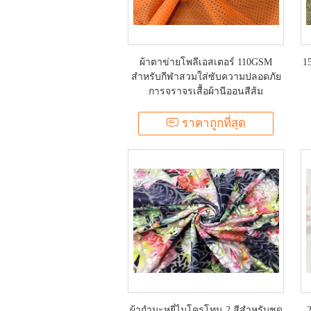
ผ้าตาข่ายโพลีเอสเตอร์ 110GSM
15
สำหรับกีฬาสวมใส่ซับความปลอดภัย
การจราจรเสื้อผ้านีออนสีส้ม
ราคาถูกที่สุด
ผ้ากำมะหยี่ไมโครโทน 2 สีสำหรับชุด