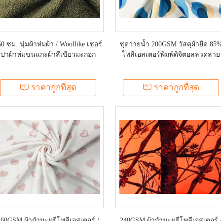
0 ซม. นุ่มผ้าห่มผ้า / Woollike เชอร์
ชุดว่ายน้ำ 200GSM วัสดุผ้ายืด 85
ปาผ้าห่มขนแกะผ้าสีเขียวมะกอก
โพลีเอสเตอร์พิมพ์ดิจิตอลลวดลาย
ราคาถูกที่สุด
ราคาถูกที่สุด
260GSM ผ้ากำมะหยี่โพลีเอสเตอร์ /
240GSM ผ้ากำมะหยี่โพลีเอสเตอร์ 