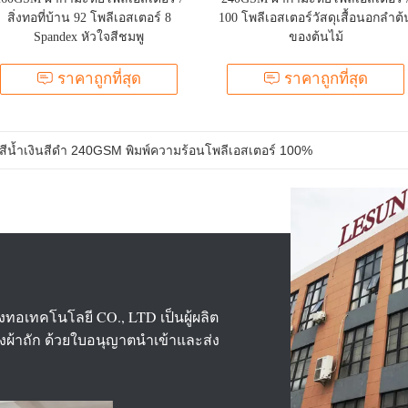
สิ่งทอที่บ้าน 92 โพลีเอสเตอร์ 8
100 โพลีเอสเตอร์วัสดุเสื้อนอกลำต้
Spandex หัวใจสีชมพู
ของต้นไม้
ราคาถูกที่สุด
ราคาถูกที่สุด
้อละเอียด 165GSM กำมะหยี่เนื้อละเอียดสีน้ำตาลเข้ม 150 ซม
่งทอเทคโนโลยี CO., LTD เป็นผู้ผลิต
ผ้าถัก ด้วยใบอนุญาตนำเข้าและส่ง